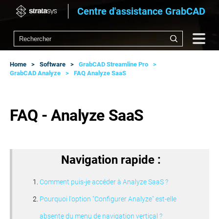
Centre d'assistance GrabCAD
Home
Software
GrabCAD Streamline Pro
GrabCAD Analyze
FAQ Analyze SaaS
FAQ - Analyze SaaS
Navigation rapide :
Comment puis-je accéder à Analyze SaaS ?
Pourquoi l'option "Configurer Analyze" est-elle
absente du menu de navigation vertical ?