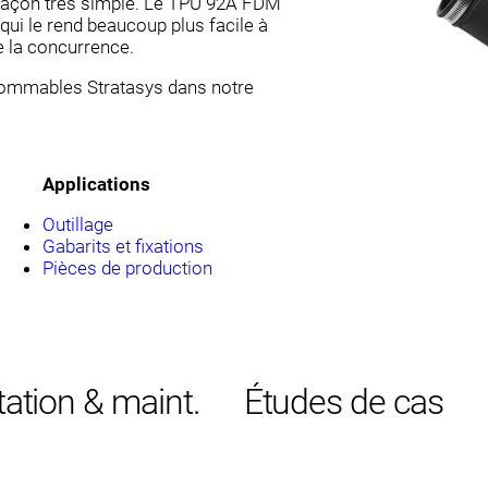
 façon très simple. Le TPU 92A FDM
 qui le rend beaucoup plus facile à
e la concurrence.
sommables Stratasys dans notre
Applications
Outillage
Gabarits et fixations
Pièces de production
tation & maint.
Études de cas