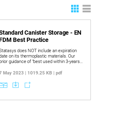
Standard Canister Storage - EN
FDM Best Practice
Statasys does NOT include an expiration
date on its thermoplastic materials. Our
prior guidance of “best used within 3-years
from the manufacturing date” has been
deemed unnecessary as thermoplastics
7 May 2023 | 1019.25 KB | pdf
typically do not degrade over time unless
exposed to high temperatures, UV, ozone, or
other adverse environmental conditions.