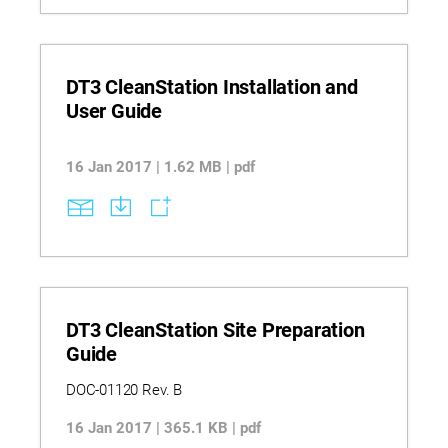
performances de surface et des profils de
stabilité validés par des évaluations de traction,
de flexion, d’impact, de densité et de transition
thermique. Comprenez comment ces propriétés
matérielles documentées soutiennent des
DT3 CleanStation Installation and
décisions fondées sur des preuves en matière de
User Guide
sélection, de prévisibilité, de compatibilité des flux
de travail et de conformité dans les scénarios de
modélisation dentaire et de production
16 Jan 2017 | 1.62 MB | pdf
d’appareils. VEUILLEZ NOTER : Ce texte a été
traduit automatiquement.
DT3 CleanStation Site Preparation
Guide
DOC-01120 Rev. B
16 Jan 2017 | 365.1 KB | pdf