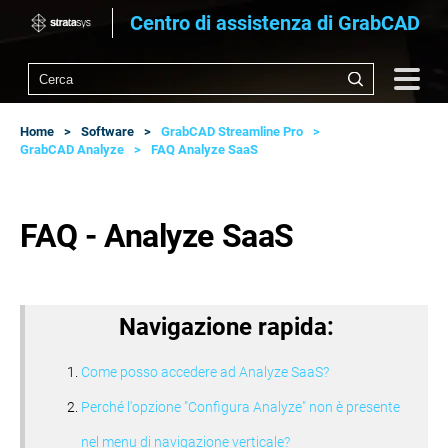
Centro di assistenza di GrabCAD
Home
Software
GrabCAD Streamline Pro
GrabCAD Analyze
FAQ Analyze SaaS
FAQ - Analyze SaaS
Navigazione rapida:
Come posso accedere ad Analyze SaaS?
Perché l'opzione "Configura Analyze" non è presente
nel menu di navigazione verticale?