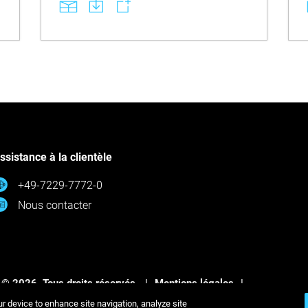
e
Apprenez les étapes essentielles telles que
le nettoyage quotidien avec des brosses
souples, l’immersion sécurisée dans des
nettoyants pour prothèses ou du savon
doux, ainsi que le stockage correct dans
l’eau ou une solution pour prothèses afin de
préserver l’ajustement et l’esthétique.
Profitez d’une longévité accrue et d’un
confort constant en suivant les
recommandations de manipulation qui
évitent les dommages et préservent
l’intégrité des appareils dentaires
monolithiques en couleur intégrale.
ssistance à la clientèle
VEUILLEZ NOTER : Ce texte a été traduit
automatiquement.
+49-7229-7772-0
Nous contacter
 © 2026. Tous droits réservés.
Mentions légales
onfidentialité
Politique de confidentialité
ur device to enhance site navigation, analyze site