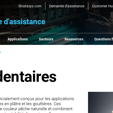
Stratasys.com
Demande d'assistance
Customer Hu
e d'assistance
Applications
Secteurs
Ressources
Questions 
s
dentaires
écialement conçus pour les applications
 en plâtre et les gouttières. Ces
e couleur pêche naturelle et combinent