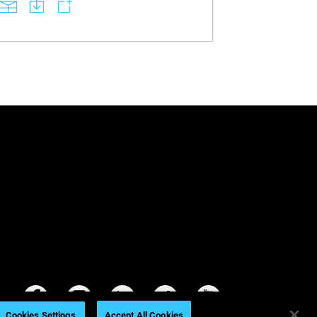
combined with TrueDent resin enables
monolithic, full-color dentures and other
dental appliances in a single continuous
print, eliminating manual assembly and
ensuring superior aesthetics and
reproducibility. Learn how this automated
digital workflow delivers faster turnaround,
improved fit and function, and scalable
efficiency that transforms both clinical
outcomes and profitability for dental labs.
Cookies Settings
Accept All Cookies