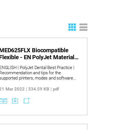
MED625FLX Biocompatible
Flexible - EN PolyJet Material
Best Practice
ENGLISH | PolyJet Dental Best Practice |
Recommendation and tips for the
supported printers, modes and software
using MED625FLX.
21 Mar 2022 | 334.59 KB | pdf