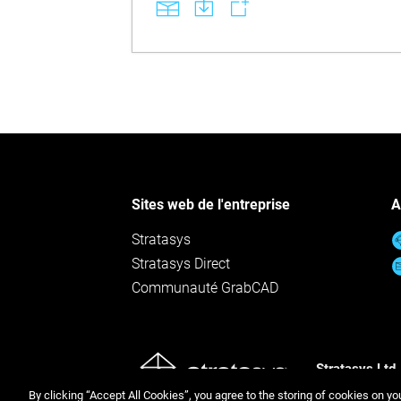
l’eau ou une solution pour prothèses afin d
préserver l’ajustement et la durabilité.
Apprenez comment les prothèses
imprimées en 3D de nouvelle génération
associent précision numérique, esthétique
naturelle et reproductibilité aisée pour offrir
une expérience patient supérieure. En
suivant les recommandations de
manipulation et de maintenance, bénéficiez
d’un confort accru, d’une meilleure
résistance aux taches et d’une durabilité
renforcée tout en protégeant l’intégrité des
dispositifs dentaires monolithiques.
Sites web de l'entreprise
A
VEUILLEZ NOTER : Ce texte a été traduit
automatiquement.
Stratasys
Stratasys Direct
Communauté GrabCAD
Stratasys Ltd.
Politique de c
By clicking “Accept All Cookies”, you agree to the storing of cookies on yo