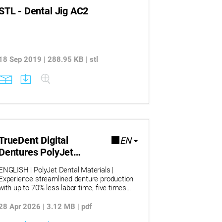
STL - Dental Jig AC2
18 Sep 2019 | 288.95 KB | stl
TrueDent Digital
EN
Dentures PolyJet
Brochure
ENGLISH | PolyJet Dental Materials |
Experience streamlined denture production
with up to 70% less labor time, five times
the capacity per print, and dramatically
fewer adjustment appointments for
28 Apr 2026 | 3.12 MB | pdf
patients. Discover how PolyJet J5 DentaJet