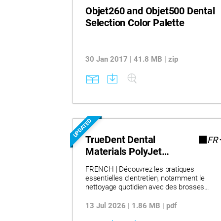
Objet260 and Objet500 Dental
Selection Color Palette
30 Jan 2017 | 41.8 MB | zip
UPDATED
TrueDent Dental
FR
Materials PolyJet
Patient Care Guide
FRENCH | Découvrez les pratiques
Brochure
essentielles d’entretien, notamment le
nettoyage quotidien avec des brosses
souples, l’immersion sécurisée dans des
nettoyants pour prothèses ou du savon
13 Jul 2026 | 1.86 MB | pdf
doux, ainsi que le stockage approprié dans