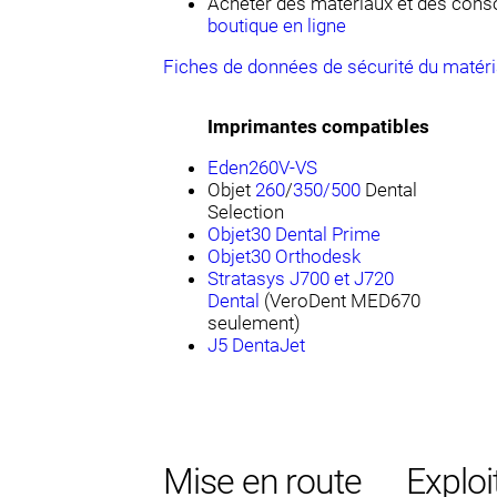
Acheter des matériaux et des con
boutique en ligne
Fiches de données de sécurité du matér
Imprimantes compatibles
Eden260V-VS
Objet
260
/
350/500
Dental
Selection
Objet30 Dental Prime
Objet30 Orthodesk
Stratasys J700 et J720
Dental
(VeroDent MED670
seulement)
J5 DentaJet
Mise en route
Exploi