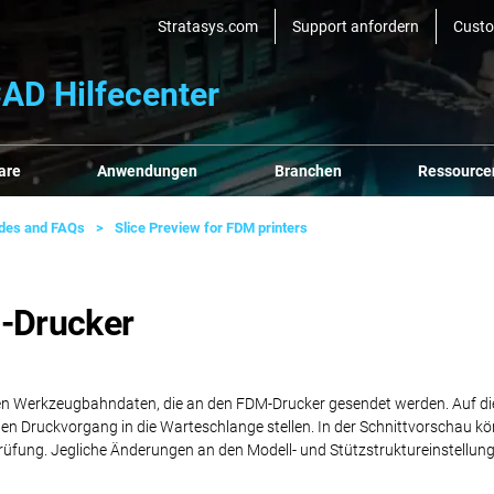
Stratasys.com
Support anfordern
Cust
AD Hilfecenter
are
Anwendungen
Branchen
Ressource
ides and FAQs
Slice Preview for FDM printers
M-Drucker
chen Werkzeugbahndaten, die an den FDM-Drucker gesendet werden. Auf diese
 den Druckvorgang in die Warteschlange stellen. In der Schnittvorschau 
berprüfung. Jegliche Änderungen an den Modell- und Stützstruktureinstell