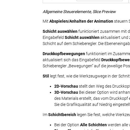
Allgemeine Steuerelemente, Slice Preview
Mit
Abspielen/Anhalten der Animation
steuern 
Schicht auswählen
funktioniert zusammen mit d
Eingabefeld
Schicht auswählen
aktualisiert und 
Schicht auf dem Schieberegler. Die Ebeneneinga
Druckkopfbewegungen
funktioniert im Zusamme
aktualisiert sich das Eingabefeld
Druckkopfbew
Schieberegler „Bewegungen“ auf die jeweilige P
Stil
legt fest, wie die Werkzeugwege in der Schn
2D-Vorschau
stellt den Weg des Druckkopf
3D-Vorschau
Bei dieser Option wird anha
des Materials erstellt, das vom Druckkopf
Sie die Grafikqualität auf Niedrig eingestel
Im
Schichtbereich
legen Sie fest, welche Werkz
Bei der Option
Alle Schichten
werden alle