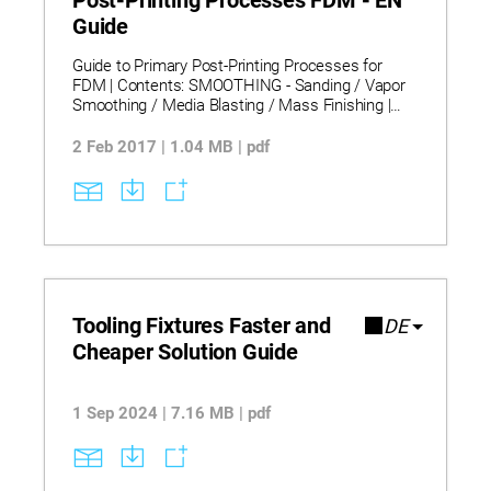
Post-Printing Processes FDM - EN
Guide
Guide to Primary Post-Printing Processes for
FDM | Contents: SMOOTHING - Sanding / Vapor
Smoothing / Media Blasting / Mass Finishing |
MEETING DIMENSIONAL TOLERANCE -
Machining | ASSEMBLING COMPONENTS -
2 Feb 2017 | 1.04 MB | pdf
Inserts / Hot Air Welding / Bonding | COATING –
Sealing / Electroplating / Priming and Painting.
Tooling Fixtures Faster and
DE
Cheaper Solution Guide
1 Sep 2024 | 7.16 MB | pdf