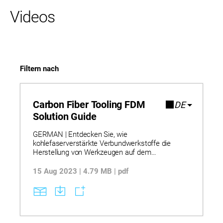
Videos
Filtern nach
Carbon Fiber Tooling FDM
DE
Solution Guide
GERMAN | Entdecken Sie, wie
kohlefaserverstärkte Verbundwerkstoffe die
Herstellung von Werkzeugen auf dem
Fabrikboden revolutionieren, indem sie starke,
leichte Alternativen zu Metall bieten. Erfahren Sie,
15 Aug 2023 | 4.79 MB | pdf
wie der 3D-Druck von Werkzeugen die
Vorlaufzeiten um bis zu 90 % verkürzt und die
Produktionskosten durch geringeren
Materialverbrauch und weniger Arbeitsaufwand
senkt. Erkunden Sie reale Anwendungsfälle, in