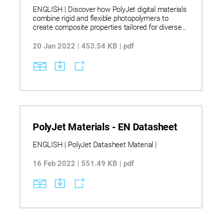
ENGLISH | Discover how PolyJet digital materials
combine rigid and flexible photopolymers to
create composite properties tailored for diverse
prototyping and functional testing needs. Learn
how varying combinations of base and secondary
20 Jan 2022 | 453.54 KB | pdf
materials yield a wide range of mechanical
characteristics, including tensile strength,
elongation, hardness, and thermal resistance.
Explore detailed ASTM-tested specifications for
transparent, rubber-like, high-temperature, and
simulated polypropylene materials to guide
material selection and performance expectations.
PolyJet Materials - EN Datasheet
ENGLISH | PolyJet Datasheet Material |
16 Feb 2022 | 551.49 KB | pdf