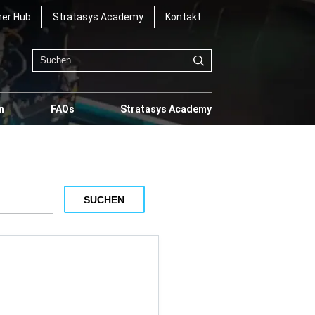
er Hub
Stratasys Academy
Kontakt
n
FAQs
Stratasys Academy
SUCHEN