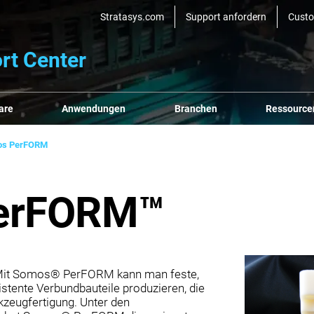
Stratasys.com
Support anfordern
Cust
rt Center
are
Anwendungen
Branchen
Ressource
os PerFORM
erFORM™
! Mit Somos® PerFORM kann man feste,
stente Verbundbauteile produzieren, die
kzeugfertigung. Unter den