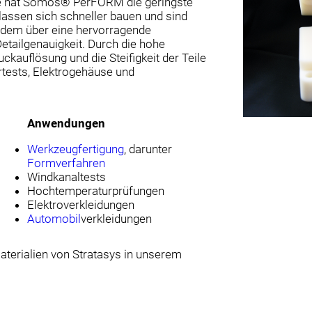
ie hat Somos® PerFORM die geringste
 lassen sich schneller bauen und sind
erdem über eine hervorragende
etailgenauigkeit. Durch die hohe
ckauflösung und die Steifigkeit der Teile
rtests, Elektrogehäuse und
Anwendungen
Werkzeugfertigung
, darunter
Formverfahren
Windkanaltests
Hochtemperaturprüfungen
Elektroverkleidungen
Automobil
verkleidungen
terialien von Stratasys in unserem