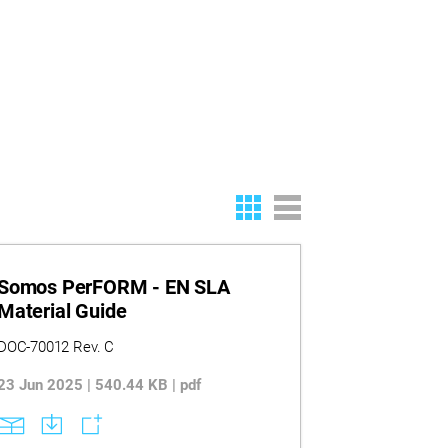
Somos PerFORM - EN SLA
Material Guide
DOC-70012 Rev. C
23 Jun 2025 | 540.44 KB | pdf