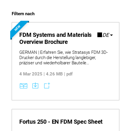
Filtern nach
NEW
FDM Systems and Materials
DE
Overview Brochure
GERMAN | Erfahren Sie, wie Stratasys FDM 3D-
Drucker durch die Herstellung langlebiger,
präziser und wiederholbarer Bauteile
durchgängige Design‑bis‑Fertigung-Workflows
ermöglichen, wodurch traditionelle
4 Mar 2025 | 4.26 MB | pdf
Bearbeitungsrestriktionen entfallen und
Iterationen am selben Tag realisiert werden
können. Das Portfolio reicht von Desktop- bis hin
zu industriellen Systemen und unterstützt
Anwendungen von Konzeptmodellen bis zur
Serienfertigung mit einer breiten Palette an
Thermoplasten – darunter Standard-,
Engineering- und Hochleistungsmaterialien –, die
Festigkeit, Haltbarkeit und Maßhaltigkeit bieten.
Fortus 250 - EN FDM Spec Sheet
Integrierte Softwarelösungen wie GrabCAD Print