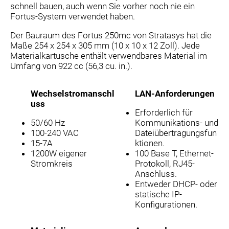
schnell bauen, auch wenn Sie vorher noch nie ein
Fortus-System verwendet haben.
Der Bauraum des Fortus 250mc von Stratasys hat die
Maße 254 x 254 x 305 mm (10 x 10 x 12 Zoll). Jede
Materialkartusche enthält verwendbares Material im
Umfang von 922 cc (56,3 cu. in.).
Wechselstromanschl
LAN-Anforderungen
uss
Erforderlich für
50/60 Hz
Kommunikations- und
100-240 VAC
Dateiübertragungsfun
15-7A
ktionen.
1200W eigener
100 Base T, Ethernet-
Stromkreis
Protokoll, RJ45-
Anschluss.
Entweder DHCP- oder
statische IP-
Konfigurationen.