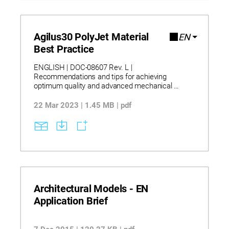
Agilus30 PolyJet Material
EN
Best Practice
ENGLISH | DOC-08607 Rev. L |
Recommendations and tips for achieving
optimum quality and advanced mechanical
properties when printing parts with Agilus30
materials.
22 Mar 2023 | 1.45 MB | pdf
Architectural Models - EN
Application Brief