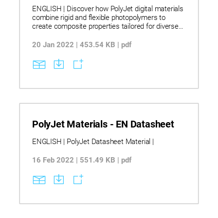
ENGLISH | Discover how PolyJet digital materials
combine rigid and flexible photopolymers to
create composite properties tailored for diverse
prototyping and functional testing needs. Learn
how varying combinations of base and secondary
20 Jan 2022 | 453.54 KB | pdf
materials yield a wide range of mechanical
characteristics, including tensile strength,
elongation, hardness, and thermal resistance.
Explore detailed ASTM-tested specifications for
transparent, rubber-like, high-temperature, and
simulated polypropylene materials to guide
material selection and performance expectations.
PolyJet Materials - EN Datasheet
ENGLISH | PolyJet Datasheet Material |
16 Feb 2022 | 551.49 KB | pdf