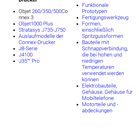
Funktionale
Objet
260
/
350/500
Co
Prototypen
nnex 3
Fertigungswerkzeug
Objet1000 Plus
Formen,
Stratasys J735-J750
einschließlich
Auslaufmodelle der
Spritzgussformen
Connex-Drucker
Bauteile mit
J8-Serie
Schnappverbindung,
J4100
die bei hohen und
J35™ Pro
niedrigen
Temperaturen
verwendet werden
können
Elektrobauteile,
Gehäuse, Gehäuse für
Mobiltelefone
Motorteile und -
abdeckungen