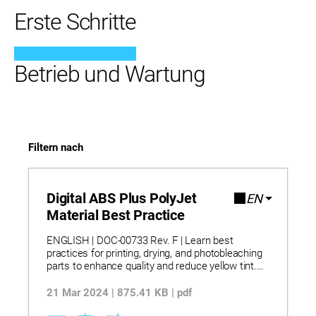
Erste Schritte
Betrieb und Wartung
Filtern nach
Digital ABS Plus PolyJet
EN
Material Best Practice
ENGLISH | DOC-00733 Rev. F | Learn best
practices for printing, drying, and photobleaching
parts to enhance quality and reduce yellow tint.
Discover how materials combining high impact
resistance and thermal stability are ideal for
21 Mar 2024 | 875.41 KB | pdf
functional prototypes and demanding