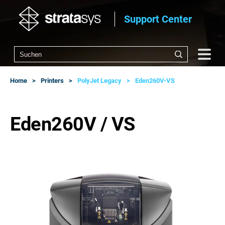
Support Center
Home
Printers
PolyJet Legacy
Eden260V-VS
Eden260V / VS