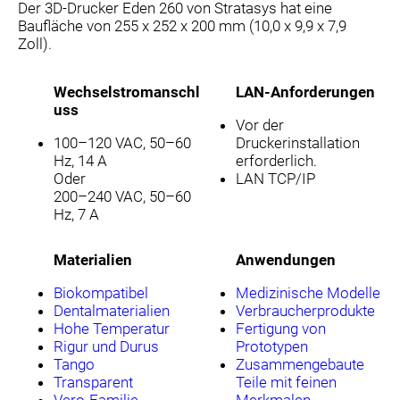
Der 3D-Drucker Eden 260 von Stratasys hat eine
Baufläche von 255 x 252 x 200 mm (10,0 x 9,9 x 7,9
Zoll).
Wechselstromanschl
LAN-Anforderungen
uss
Vor der
100–120 VAC, 50–60
Druckerinstallation
Hz, 14 A
erforderlich.
Oder
LAN TCP/IP
200–240 VAC, 50–60
Hz, 7 A
Materialien
Anwendungen
Biokompatibel
Medizinische Modelle
Dentalmaterialien
Verbraucherprodukte
Hohe Temperatur
Fertigung von
Rigur und Durus
Prototypen
Tango
Zusammengebaute
Transparent
Teile mit feinen