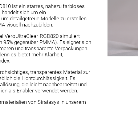
810 ist ein starres, nahezu farbloses
s handelt sich um ein
um detailgetreue Modelle zu erstellen
 visuell nachzubilden.
ial VeroUltraClear-RGD820 simuliert
on 95% gegenüber PMMA). Es eignet sich
lymeren und transparente Verpackungen.
denn es bietet mehr Klarheit,
ndex.
chsichtiges, transparentes Material zur
lich die Lichtdurchlässigkeit. Es
allösung, die leicht nachbearbeitet und
ien als Enabler verwendet werden.
smaterialien von Stratasys in unserem