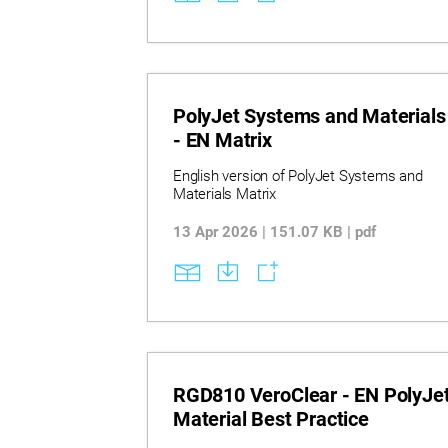
mechanical characteristics, including
tensile strength, elongation, hardness, and
thermal resistance. Explore detailed ASTM-
tested specifications for transparent,
rubber-like, high-temperature, and simulate
polypropylene materials to guide material
selection and performance expectations.
PolyJet Systems and Materials
- EN Matrix
English version of PolyJet Systems and
Materials Matrix
13 Apr 2026 | 151.07 KB | pdf
RGD810 VeroClear - EN PolyJe
Material Best Practice