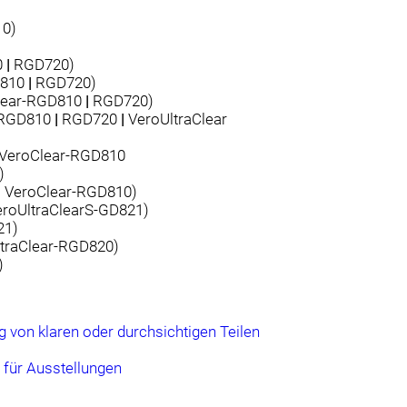
10)
0
|
RGD720)
D810
|
RGD720)
lear-RGD810
|
RGD720)
-RGD810
|
RGD720
|
VeroUltraClear
VeroClear-RGD810
)
|
VeroClear-RGD810)
eroUltraClearS-GD821)
21)
traClear-RGD820)
)
 von klaren oder durchsichtigen Teilen
 für Ausstellungen