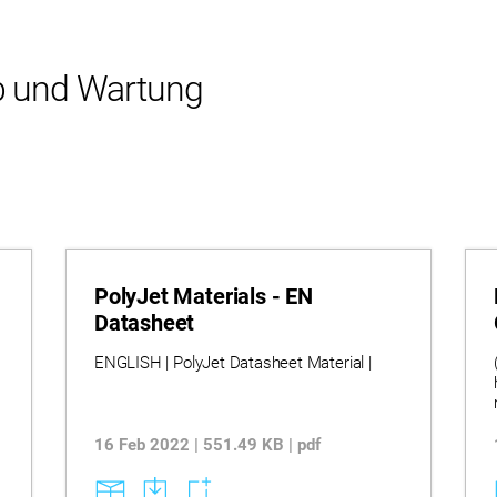
b und Wartung
PolyJet Materials - EN
Datasheet
ENGLISH | PolyJet Datasheet Material |
16 Feb 2022 | 551.49 KB | pdf