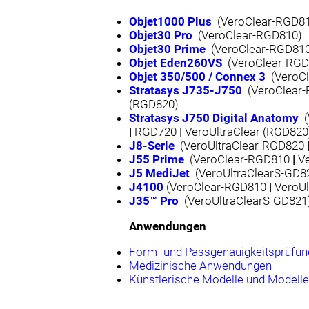
Objet1000 Plus
(VeroClear-RGD8
Objet30 Pro
(VeroClear-RGD810)
Objet30 Prime
(VeroClear-RGD81
Objet Eden260VS
(VeroClear-RG
Objet 350/500 /
Connex 3
(VeroC
Stratasys J735-J750
(VeroClear
(RGD820)
Stratasys J750 Digital Anatomy
(
|
RGD720
|
VeroUltraClear (RGD820
J8-Serie
(VeroUltraClear-RGD820
J55 Prime
(VeroClear-RGD810
|
V
J5 MediJet
(VeroUltraClearS-GD8
J4100
(VeroClear-RGD810
|
VeroUl
J35™ Pro
(VeroUltraClearS-GD821
Anwendungen
Form- und Passgenauigkeitsprüfung
Medizinische Anwendungen
Künstlerische Modelle und Modelle