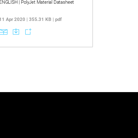
ENGLISH | PolyJet Material Datasheet
11 Apr 2020 | 355.31 KB | pdf