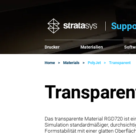
Suppo
Drucker
Materialien
Softw
Home
Materials
PolyJet
Transparent
Transparen
Das transparente Material RGD720 ist ei
Simulation standardmäßiger, durchsichti
Formstabilität mit einer glatten Oberfläc