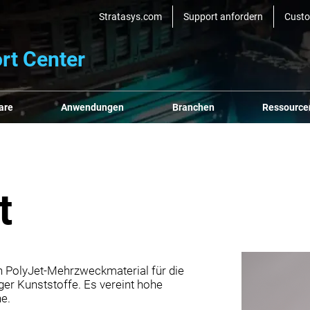
Stratasys.com
Support anfordern
Cust
rt Center
are
Anwendungen
Branchen
Ressource
t
n PolyJet-Mehrzweckmaterial für die
ger Kunststoffe. Es vereint hohe
he.