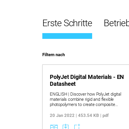
Erste Schritte
Betrie
Filtern nach
PolyJet Digital Materials - EN
Datasheet
ENGLISH | Discover how PolyJet digital
materials combine rigid and flexible
photopolymers to create composite
properties tailored for diverse prototyping
and functional testing needs. Learn how
20 Jan 2022 | 453.54 KB | pdf
varying combinations of base and
secondary materials yield a wide range of