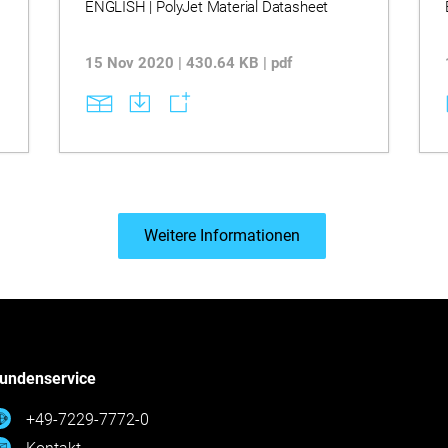
ENGLISH | PolyJet Material Datasheet
15 Nov 2020 | 430.64 KB | pdf
Weitere Informationen
undenservice
+49-7229-7772-0