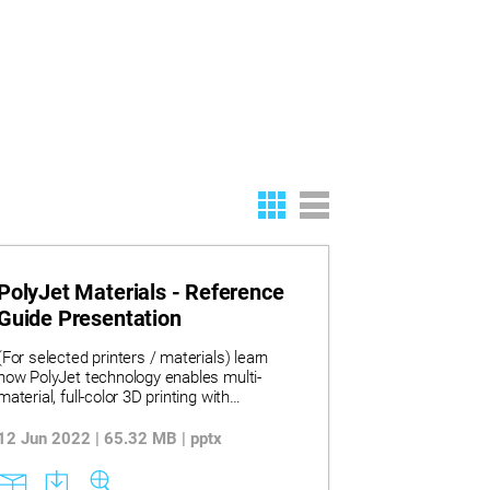
PolyJet Materials - Reference
Guide Presentation
(For selected printers / materials) learn
how PolyJet technology enables multi-
material, full-color 3D printing with
photopolymer materials to produce smooth,
high-accuracy prototypes, tooling, and
12 Jun 2022 | 65.32 MB | pptx
functional models across design, medical,
and manufacturing applications. Discover