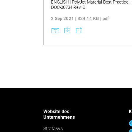
ENGLISH | PolyJet Material Best Practice |
DOC-00734 Rev. C
2 Sep 2021 | 824.14 KB | pdf
Website des
K
Unternehmens
Stratasys