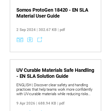
Somos ProtoGen 18420 - EN SLA
Material User Guide
2 Sep 2024 | 302.67 KB | pdf
UV Curable Materials Safe Handling
- EN SLA Solution Guide
ENGLISH | Discover clear safety and handling
practices that help teams work more confidently
with UV‑curable materials while reducing risks
and process issues. Explore stereolithography
workflows that use UV‑curable resins, controlled
9 Apr 2026 | 688.94 KB | pdf
light exposure, and proper storage and transfer