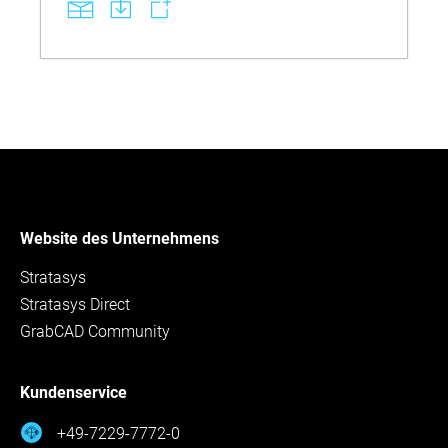
methods to support stable curing and consistent
part quality. See how correct handling, ventilation,
and post‑curing steps lead to more reliable
operations, less waste, and smoother day‑to‑day
manufacturing.
Website des Unternehmens
Stratasys
Stratasys Direct
GrabCAD Community
Kundenservice
+49-7229-7772-0