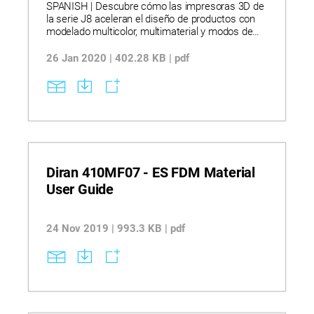
cumplimiento normativo en escenarios de
SPANISH | Descubre cómo las impresoras 3D de
modelado dental y producción de dispositivos.
la serie J8 aceleran el diseño de productos con
TENGA EN CUENTA: Este texto fue traducido
modelado multicolor, multimaterial y modos de
automáticamente.
impresión ultrarrápidos. Crea prototipos realistas
con texturas, transparencia y colores validados
26 Jan 2020 | 402.28 KB | pdf
por PANTONE™ para mejorar la comunicación y
agilizar las aprobaciones. Reduce el tiempo y los
costos de modelado, permitiendo un modelado
CMF más temprano y ciclos de diseño más
rápidos. NOTA IMPORTANTE: Este texto fue
traducido automáticamente
Diran 410MF07 - ES FDM Material
User Guide
24 Nov 2019 | 993.3 KB | pdf