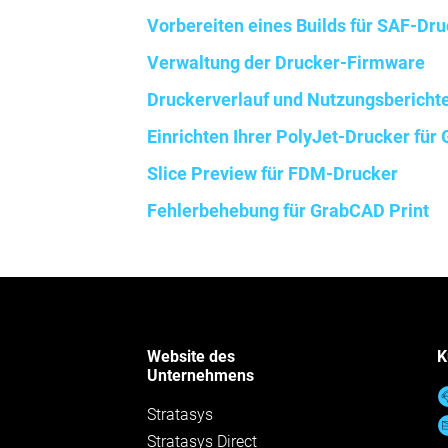
Vorbereiten eines Builds für SAF-Dr
Verwaltung der Drucker-Firmware
Druckerverlauf und Nutzungsbericht
Einrichten Ihrer PolyJet-Drucker für
Slice Preview für FDM-Drucker
Fehlerbehebung für GrabCAD Print
Website des
K
Unternehmens
Stratasys
Stratasys Direct