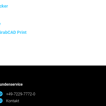
ucker
e
 GrabCAD Print
undenservice
+49-7229-7772-0
Kontakt