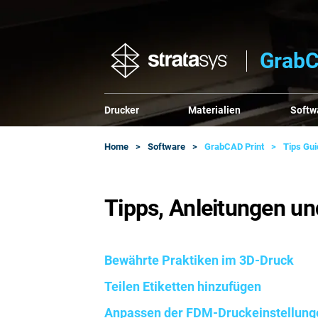
GrabC
Drucker
Materialien
Softw
Home
Software
GrabCAD Print
Tips Gu
Tipps, Anleitungen un
Bewährte Praktiken im 3D-Druck
Teilen Etiketten hinzufügen
Anpassen der FDM-Druckeinstellung