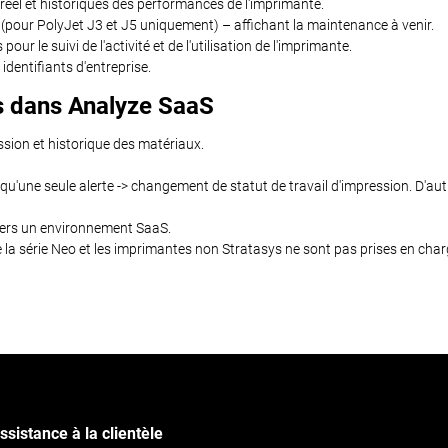
réel et historiques des performances de l'imprimante.
(pour PolyJet J3 et J5 uniquement) – affichant la maintenance à venir.
our le suivi de l'activité et de l'utilisation de l'imprimante.
 identifiants d'entreprise.
es dans Analyze SaaS
sion et historique des matériaux.
u'une seule alerte -> changement de statut de travail d'impression. D'au
vers un environnement SaaS.
 la série Neo et les imprimantes non Stratasys ne sont pas prises en cha
ssistance à la clientèle