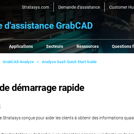
Stratasys.com
Demande d'assistance
Customer Hu
e d'assistance GrabCAD
Applications
Secteurs
Ressources
Questions 
GrabCAD Analyze
Analyze SaaS Quick Start Guide
 de démarrage rapide
S
 Stratasys conçue pour aider les clients à obtenir des informations quasi e