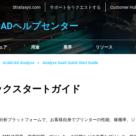
Stratasys.com
サポートをリクエストする
Customer Hu
bCADヘルプセンター
ェア
用途
業界
リソース
GrabCAD Analyze
Analyze SaaS Quick Start Guide
- クイックスタートガイド
クラウドベースの分析プラットフォームで、お客様自身でプリンターの性能、稼働