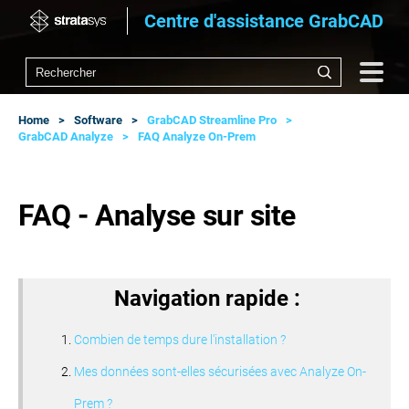
Centre d'assistance GrabCAD
Home
Software
GrabCAD Streamline Pro
GrabCAD Analyze
FAQ Analyze On-Prem
FAQ - Analyse sur site
Navigation rapide :
Combien de temps dure l'installation ?
Mes données sont-elles sécurisées avec Analyze On-
Prem ?