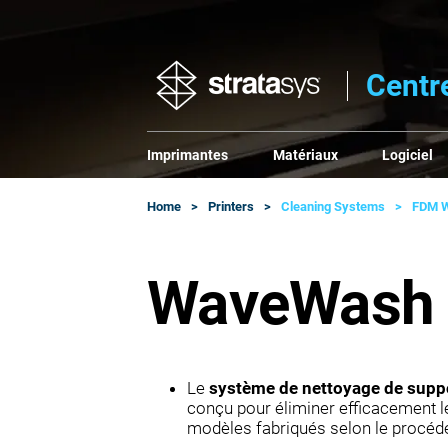
Centr
Imprimantes
Matériaux
Logiciel
Home
Printers
Cleaning Systems
FDM 
WaveWash
Le
système de nettoyage de sup
conçu pour éliminer efficacement l
modèles fabriqués selon le procé