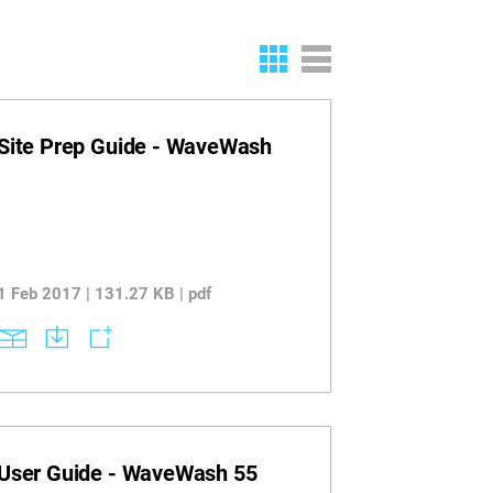
Site Prep Guide - WaveWash
1 Feb 2017 | 131.27 KB | pdf
User Guide - WaveWash 55