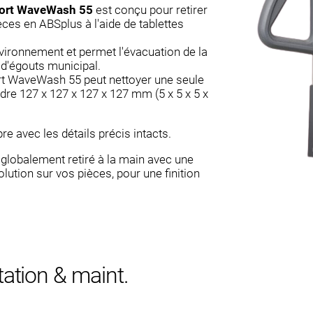
port WaveWash 55
est conçu pour retirer
ces en ABSplus à l'aide de tablettes
vironnement et permet l'évacuation de la
u d'égouts municipal.
t WaveWash 55 peut nettoyer une seule
re 127 x 127 x 127 x 127 mm (5 x 5 x 5 x
pre avec les détails précis intacts.
 globalement retiré à la main avec une
solution sur vos pièces, pour une finition
tation & maint.