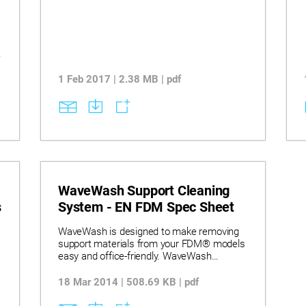
1 Feb 2017 | 2.38 MB | pdf
WaveWash Support Cleaning
s
System - EN FDM Spec Sheet
WaveWash is designed to make removing
support materials from your FDM® models
easy and office-friendly. WaveWash
removes support material using a
combination of heat, agitation and an eco-
18 Mar 2014 | 508.69 KB | pdf
friendly detergent solution in a fully
contained system that’s hands-free.