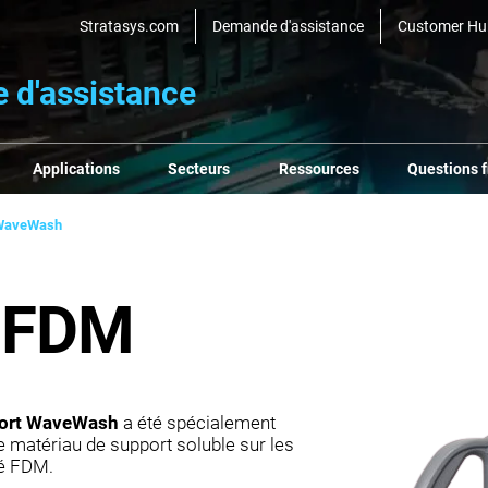
Stratasys.com
Demande d'assistance
Customer Hu
e d'assistance
Applications
Secteurs
Ressources
Questions 
WaveWash
 FDM
port WaveWash
a été spécialement
e matériau de support soluble sur les
dé FDM.