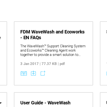
FDM WaveWash and Ecoworks
e
- EN FAQs
The WaveWash™ Support Cleaning System
and Ecoworks™ Cleaning Agent work
together to provide a smart solution to
support removal. This user-friendly, office-
friendly, and eco-friendly system automates
3 Jan 2017 | 77.37 KB | pdf
the 3D printing process.
User Guide - WaveWash