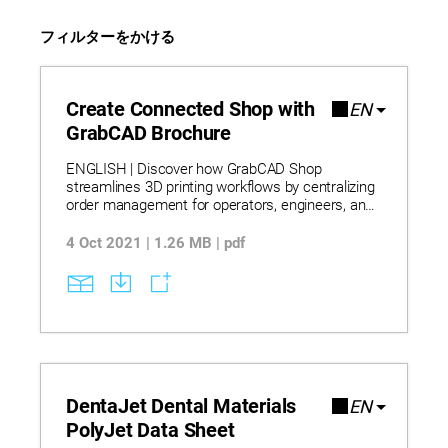
フィルターをかける
Create Connected Shop with
EN
GrabCAD Brochure
ENGLISH | Discover how GrabCAD Shop
streamlines 3D printing workflows by centralizing
order management for operators, engineers, and
designers. Learn how integrated communication,
project organization, and file sharing features
4 Oct 2021 | 1.26 MB | pdf
reduce confusion and improve collaboration
across teams. Explore how built-in support for
Stratasys machines and materials enables faster
setup and more accurate work order execution.
DentaJet Dental Materials
EN
PolyJet Data Sheet