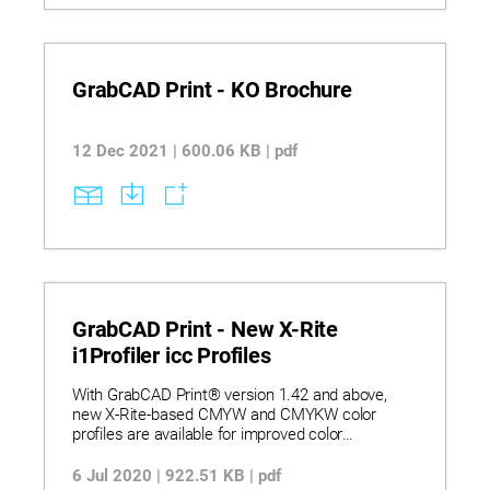
GrabCAD Print - KO Brochure
12 Dec 2021 | 600.06 KB | pdf
GrabCAD Print - New X-Rite
i1Profiler icc Profiles
With GrabCAD Print® version 1.42 and above,
new X-Rite-based CMYW and CMYKW color
profiles are available for improved color
consistency, color accuracy and vibrancy.
6 Jul 2020 | 922.51 KB | pdf