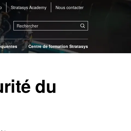
b
Stratasys Academy
Nous contacter
équentes
Centre de formation Stratasys
rité du