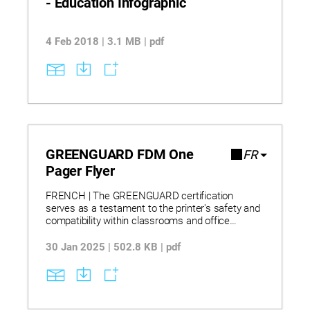
- Education Infographic
4 Feb 2018 | 3.1 MB | pdf
GREENGUARD FDM One
FR
Pager Flyer
FRENCH | The GREENGUARD certification
serves as a testament to the printer's safety and
compatibility within classrooms and office
environments and marks a significant leap
forward in safety and environmental
30 Jan 2025 | 502.8 KB | pdf
consciousness.