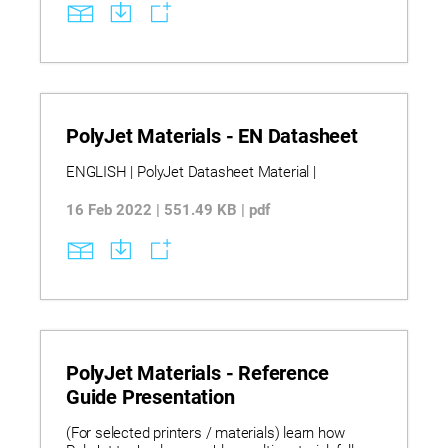
characteristics, including tensile strength,
elongation, hardness, and thermal resistance.
Explore detailed ASTM-tested specifications for
transparent, rubber-like, high-temperature, and
simulated polypropylene materials to guide
material selection and performance expectations.
PolyJet Materials - EN Datasheet
ENGLISH | PolyJet Datasheet Material |
16 Feb 2022 | 551.49 KB | pdf
PolyJet Materials - Reference
Guide Presentation
(For selected printers / materials) learn how