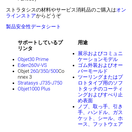
ストラタシスの材料やサービス消耗品のご購入は
オン
ラインストア
からどうぞ
製品安全性データシート
サポートしているプ
用途
リンタ
展示およびコミュニ
Objet30 Prime
ケーションモデル
Eden260V-VS
ゴム外装およびオー
Objet
260
/
350/500
Co
バーモールド
nnex 3
ツーリングまたはプ
Stratasys J735-J750
ロトタイプ用のソフ
Objet1000 Plus
トタッチのコーティ
ングおよびすべり止
め表面
ノブ、取っ手、引き
手、ハンドル、ガス
ケット、シール、ホ
ース、フットウェア