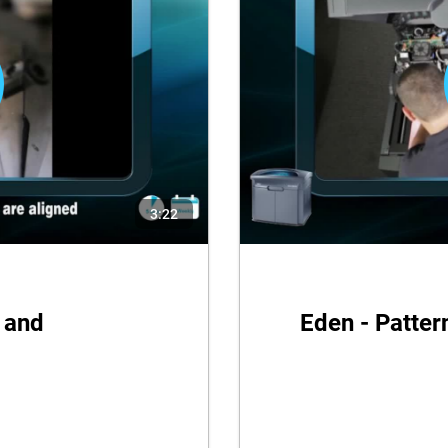
3:22
 and
Eden - Patter