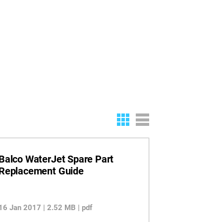
Balco WaterJet Spare Part
Replacement Guide
16 Jan 2017 | 2.52 MB | pdf