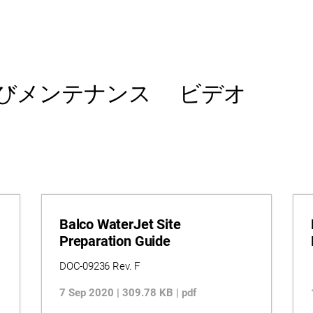
びメンテナンス
ビデオ
Balco WaterJet Site
Preparation Guide
DOC-09236 Rev. F
7 Sep 2020 | 309.78 KB | pdf