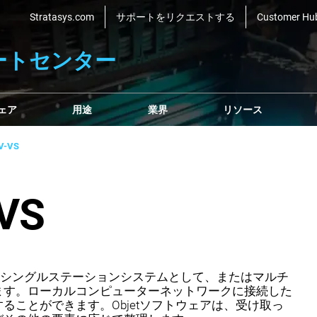
Stratasys.com
サポートをリクエストする
Customer Hu
ートセンター
ェア
用途
業界
リソース
V-VS
VS
3Dプリンタは、シングルステーションシステムとして、またはマルチ
ます。ローカルコンピューターネットワークに接続した
ることができます。Objetソフトウェアは、受け取っ