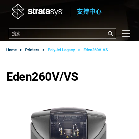
支持中心
Home
Printers
PolyJet Legacy
Eden260V-VS
Eden260V/VS