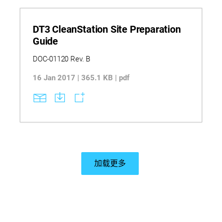
DT3 CleanStation Site Preparation
Guide
DOC-01120 Rev. B
16 Jan 2017 | 365.1 KB | pdf
加载更多