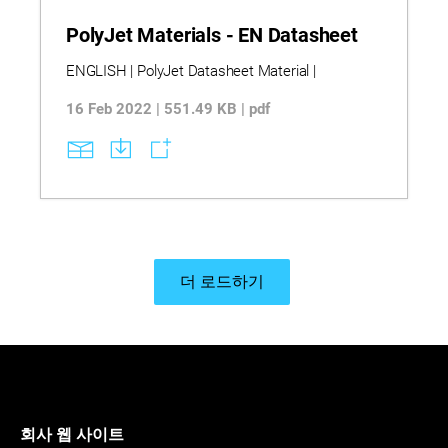
PolyJet Materials - EN Datasheet
ENGLISH | PolyJet Datasheet Material |
16 Feb 2022 | 551.49 KB | pdf
더 로드하기
회사 웹 사이트