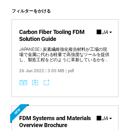
フィルターをかける
Carbon Fiber Tooling FDM
JA
Solution Guide
JAPANESE | 炭素繊維強化複合材料が工場の現
場で金属に代わる軽量で高強度なツールを提供
し、製造工程をどのように革新しているかをご
覧ください。3Dプリントにより、リードタイム
を最大90%短縮し、材料の無駄と労力を削減し
26 Jun 2022 | 3.05 MB | pdf
て生産コストを下げる方法を学びましょう。
FDM複合材料が金属製ツールを置き換え、設計
の反復を加速し、作業の快適性を向上させる実
際の事例を紹介します。ご注意：このテキスト
は機械翻訳されています。
NEW
FDM Systems and Materials
JA
Overview Brochure