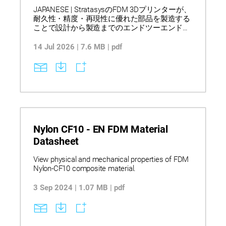
JAPANESE | StratasysのFDM 3Dプリンターが、
耐久性・精度・再現性に優れた部品を製造する
ことで設計から製造までのエンドツーエンドの
ワークフローを実現し、従来の加工制約を排除
しながら当日中の反復設計を可能にする方法を
14 Jul 2026 | 7.6 MB | pdf
ご紹介します。ポートフォリオはデスクトップ
から産業用システムまでを網羅し、標準、エン
ジニアリング、高性能といった幅広い熱可塑性
材料を活用して、コンセプトモデルから生産ま
での用途に対応し、強度、耐久性、寸法安定性
を提供します。GrabCAD PrintやInsightなどの統
合ソフトウェアによりワークフロー効率と造形
制御が向上し、詳細な仕様、材料特性、選定ガ
イドによってスケーラブルなデジタル製造の導
Nylon CF10 - EN FDM Material
入を支援します。
Datasheet
View physical and mechanical properties of FDM
Nylon-CF10 composite material.
3 Sep 2024 | 1.07 MB | pdf