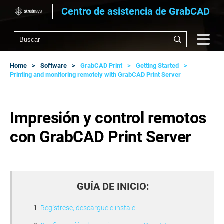
Centro de asistencia de GrabCAD
Home
Software
GrabCAD Print
Getting Started
Printing and monitoring remotely with GrabCAD Print Server
Impresión y control remotos
con GrabCAD Print Server
GUÍA DE INICIO:
Regístrese, descargue e instale