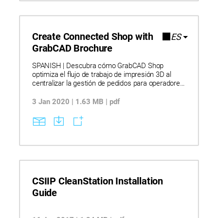
Create Connected Shop with
ES
GrabCAD Brochure
SPANISH | Descubra cómo GrabCAD Shop
optimiza el flujo de trabajo de impresión 3D al
centralizar la gestión de pedidos para operadores,
ingenieros y diseñadores. Aprenda cómo la
comunicación integrada, la organización de
3 Jan 2020 | 1.63 MB | pdf
proyectos y el intercambio de archivos mejoran la
colaboración y reducen la confusión. Explore
cómo el soporte incorporado para máquinas y
materiales Stratasys permite una configuración
más rápida y una ejecución precisa de los
pedidos. TENGA EN CUENTA: Este texto fue
traducido automáticamente.
CSIIP CleanStation Installation
Guide