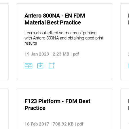
Antero 800NA - EN FDM
Material Best Practice
Learn about effective means of printing
with Antero 800NA and obtaining good print
results
19 Jan 2023 | 2.23 MB | pdf
F123 Platform - FDM Best
Practice
16 Feb 2017 | 708.92 KB | pdf