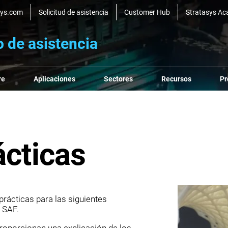
sys.com
Solicitud de asistencia
Customer Hub
Stratasys A
o de asistencia
re
Aplicaciones
Sectores
Recursos
Pr
ácticas
rácticas para las siguientes
 SAF.