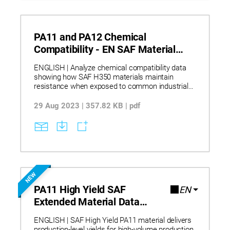
PA11 and PA12 Chemical
Compatibility - EN SAF Material
Data Sheet
ENGLISH | Analyze chemical compatibility data
showing how SAF H350 materials maintain
resistance when exposed to common industrial
and automotive fluids, helping reduce material
selection risk for end-use parts. The datasheet
29 Aug 2023 | 357.82 KB | pdf
evaluates PA11 and PA12 against a range of
chemical agents using ASTM D543 testing
criteria and defines resistance classifications
from excellent to poor. Results support material
selection decisions by identifying exposure
tolerance across tested solvents while
recommending application-specific validation prior
NEW
to use.
PA11 High Yield SAF
EN
Extended Material Data
Sheet
ENGLISH | SAF High Yield PA11 material delivers
production-level yields for high-volume production