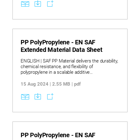
capability of SAF™ PA12.
PP PolyPropylene - EN SAF
Extended Material Data Sheet
ENGLISH | SAF PP Material delivers the durability,
chemical resistance, and flexibility of
polypropylene in a scalable additive
manufacturing solution for functional end-use
parts. Learn more about: PP H350 Validation Build
15 Aug 2024 | 2.55 MB | pdf
Plan | Mechanical Properties | UTS, EaB and
Modulus | Validation Tracking of Z UTS and Z
Standard Deviation | Physical Properties.
PP PolyPropylene - EN SAF