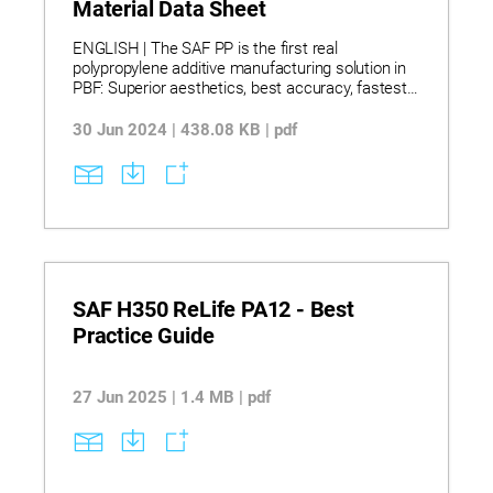
Material Data Sheet
ENGLISH | The SAF PP is the first real
polypropylene additive manufacturing solution in
PBF: Superior aesthetics, best accuracy, fastest,
most cost-effective, for chemically resistant and
airtight applications.
30 Jun 2024 | 438.08 KB | pdf
SAF H350 ReLife PA12 - Best
Practice Guide
27 Jun 2025 | 1.4 MB | pdf