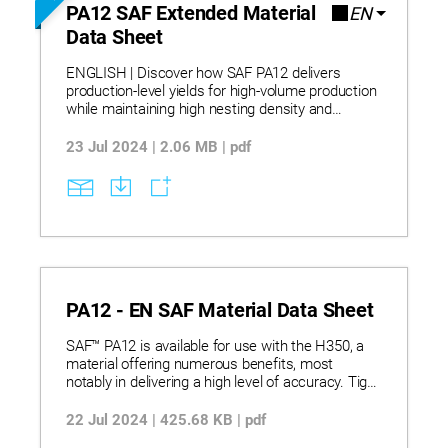
PA12 SAF Extended Material
EN
Data Sheet
ENGLISH | Discover how SAF PA12 delivers
production-level yields for high-volume production
while maintaining high nesting density and
consistent part quality. Learn about material:
Mechanical Properties | Geometric Properties |
23 Jul 2024 | 2.06 MB | pdf
Physical Properties.
PA12 - EN SAF Material Data Sheet
SAF™ PA12 is available for use with the H350, a
material offering numerous benefits, most
notably in delivering a high level of accuracy. Tight
thermal control on the H350 leads to consistent
parts and high nesting densities, and thus more
22 Jul 2024 | 425.68 KB | pdf
parts per build. The following data highlight the