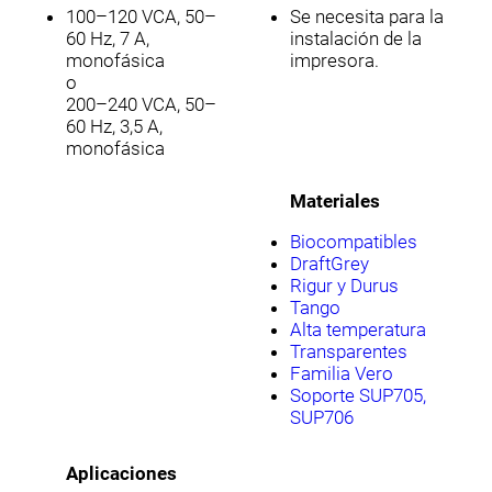
100–120 VCA, 50–
Se necesita para la
60 Hz, 7 A,
instalación de la
monofásica
impresora.
o
200–240 VCA, 50–
60 Hz, 3,5 A,
monofásica
Materiales
Biocompatibles
DraftGrey
Rigur y Durus
Tango
Alta temperatura
Transparentes
Familia Vero
Soporte SUP705,
SUP706
Aplicaciones