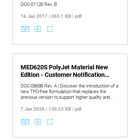
DOC-01120 Rev. B
16 Jan 2017 | 365.1 KB | pdf
MED620S PolyJet Material New
Edition - Customer Notification
(2026 JAN)
DOC-08688 Rev. A | Discover the introduction of a
new TPO‑free formulation that replaces the
previous version to support higher quality and
regulatory alignment while maintaining identical
printing behavior. Learn how seamless RFID
7 Jan 2026 | 130.23 KB | pdf
compatibility allows the new material to be
recognized exactly like the prior version, with
required steps—loading, completing the Material
Replacement workflow, and running head
optimization—ensuring unchanged performance