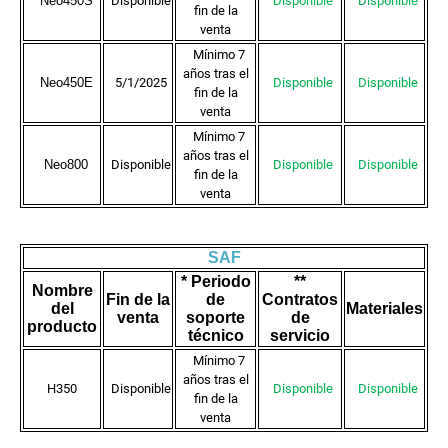
Neo450S
Disponible
Disponible
Disponible
fin de la
venta
Mínimo 7
años tras el
Neo450E
5/1/2025
Disponible
Disponible
fin de la
venta
Mínimo 7
años tras el
Neo800
Disponible
Disponible
Disponible
fin de la
venta
SAF
* Periodo
**
Nombre
Fin de la
de
Contratos
del
Materiales
venta
soporte
de
producto
técnico
servicio
Mínimo 7
años tras el
H350
Disponible
Disponible
Disponible
fin de la
venta