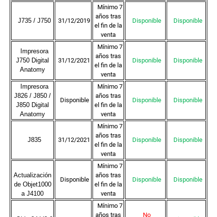
Mínimo 7
años tras
J735 / J750
31/12/2019
Disponible
Disponible
el fin de la
venta
Mínimo 7
Impresora
años tras
J750 Digital
31/12/2021
Disponible
Disponible
el fin de la
Anatomy
venta
Impresora
Mínimo 7
J826 / J850 /
años tras
Disponible
Disponible
Disponible
J850 Digital
el fin de la
Anatomy
venta
Mínimo 7
años tras
J835
31/12/2021
Disponible
Disponible
el fin de la
venta
Mínimo 7
Actualización
años tras
Disponible
Disponible
Disponible
de Objet1000
el fin de la
a J4100
venta
Mínimo 7
años tras
No