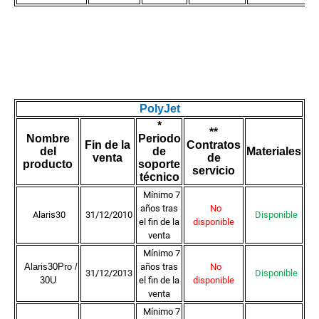
PolyJet
*
**
Nombre
Periodo
Fin de la
Contratos
del
de
Materiales
venta
de
producto
soporte
servicio
técnico
Mínimo 7
años tras
No
Alaris30
31/12/2010
Disponible
el fin de la
disponible
venta
Mínimo 7
Alaris30Pro /
años tras
No
31/12/2013
Disponible
30U
el fin de la
disponible
venta
Mínimo 7