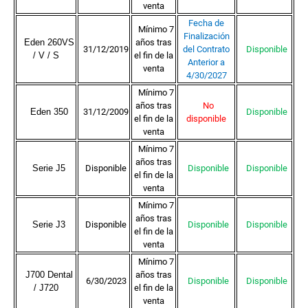
venta
Fecha de
Mínimo 7
Finalización
Eden 260VS
años tras
31/12/2019
del Contrato
Disponible
/ V / S
el fin de la
Anterior a
venta
4/30/2027
Mínimo 7
años tras
No
Eden 350
31/12/2009
Disponible
el fin de la
disponible
venta
Mínimo 7
años tras
Serie J5
Disponible
Disponible
Disponible
el fin de la
venta
Mínimo 7
años tras
Serie J3
Disponible
Disponible
Disponible
el fin de la
venta
Mínimo 7
J700 Dental
años tras
6/30/2023
Disponible
Disponible
/ J720
el fin de la
venta