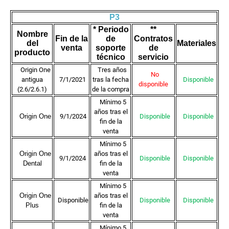
P3
* Periodo
**
Nombre
Fin de la
de
Contratos
del
Materiales
venta
soporte
de
producto
técnico
servicio
Origin One
Tres años
No
antigua
7/1/2021
tras la fecha
Disponible
disponible
(2.6/2.6.1)
de la compra
Mínimo 5
años tras el
Origin One
9/1/2024
Disponible
Disponible
fin de la
venta
Mínimo 5
Origin One
años tras el
9/1/2024
Disponible
Disponible
Dental
fin de la
venta
Mínimo 5
Origin One
años tras el
Disponible
Disponible
Disponible
Plus
fin de la
venta
Mínimo 5