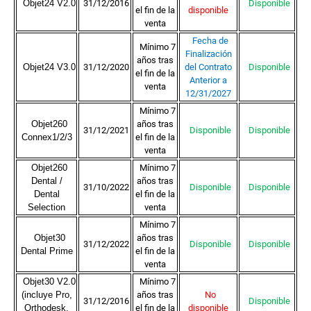
Objet24 V2.0
31/12/2016
Disponible
el fin de la
disponible
venta
Fecha de
Mínimo 7
Finalización
años tras
Objet24 V3.0
31/12/2020
del Contrato
Disponible
el fin de la
Anterior a
venta
12/31/2027
Mínimo 7
Objet260
años tras
31/12/2021
Disponible
Disponible
Connex1/2/3
el fin de la
venta
Objet260
Mínimo 7
Dental /
años tras
31/10/2022
Disponible
Disponible
Dental
el fin de la
Selection
venta
Mínimo 7
Objet30
años tras
31/12/2022
Disponible
Disponible
Dental Prime
el fin de la
venta
Objet30 V2.0
Mínimo 7
(incluye Pro,
años tras
No
31/12/2016
Disponible
Orthodesk,
el fin de la
disponible