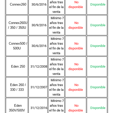
años tras
No
Connex260
30/6/2016
Disponible
el fin de la
disponible
venta
Mínimo 7
Connex260U
años tras
No
30/9/2016
Disponible
/ 350 / 350U
el fin de la
disponible
venta
Mínimo 7
Connex500 /
años tras
No
30/6/2016
Disponible
500U
el fin de la
disponible
venta
Mínimo 7
años tras
No
Eden 250
31/12/2008
Disponible
el fin de la
disponible
venta
Mínimo 7
Eden 260 /
años tras
No
31/12/2007
Disponible
330 / 333
el fin de la
disponible
venta
Mínimo 7
Eden
años tras
No
31/12/2016
Disponible
350V/500V
el fin de la
disponible