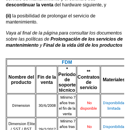
descontinuar la venta
del hardware siguiente, y
(ii)
la posibilidad de prolongar el servicio de
mantenimiento.
Vaya al final de la página para consultar los documentos
sobre las políticas de
Prolongación de los servicios de
mantenimiento
y
Final de la vida útil de los productos
FDM
*
**
Periodo
Nombre del
Fin de la
Contratos
de
Materiales
producto
venta
de
soporte
servicio
técnico
Mínimo 7
años tras
No
Disponibilidad
Dimension
30/6/2008
el fin de la
disponible
limitada
venta
Mínimo 7
Dimension Elite
años tras
No
Disponibilidad
/ SST / BST
29/2/2017