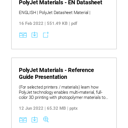
PolyJet Materials - EN Datasheet
ENGLISH | PolyJet Datasheet Material |
16 Feb 2022 | 551.49 KB | pdf
PolyJet Materials - Reference
Guide Presentation
(For selected printers / materials) learn how
PolyJet technology enables multi-material, full-
color 3D printing with photopolymer materials to
produce smooth, high-accuracy prototypes,
tooling, and functional models across design,
12 Jun 2022 | 65.32 MB | pptx
medical, and manufacturing applications.
Discover this PolyJet Materials Reference Guide
presenting a complete portfolio of materials with