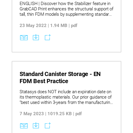
ENGLISH | Discover how the Stabilizer feature in
GrabCAD Print enhances the structural support of
tall, thin FDM models by supplementing standard
supports with customizable stabilizers for
improved print stability. Learn to create, edit, and
23 May 2022 | 1.94 MB | pdf
manage stabilizers, including adjusting their
height, contact points, depth, and shape, while
understanding limitations such as rotation and
scaling constraints with stabilizers applied.
Explore best practices for multi-stabilizer designs
and model arrangement, ensuring reliable prints
through strategic use of stabilizers, all powered
by Insight software’s engine with modern
interfaces.
Standard Canister Storage - EN
FDM Best Practice
Statasys does NOT include an expiration date on
its thermoplastic materials. Our prior guidance of
“best used within 3-years from the manufacturing
date” has been deemed unnecessary as
thermoplastics typically do not degrade over time
7 May 2023 | 1019.25 KB | pdf
unless exposed to high temperatures, UV, ozone,
or other adverse environmental conditions.