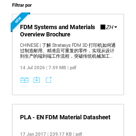
Filtrar por
NEW
FDM Systems and Materials
ZH
Overview Brochure
CHINESE | 了解 Stratasys FDM 3D 打印机如何通
过制造耐用、精准且可重复的零件，实现从设计
到生产的端到端工作流程，突破传统机械加工限
制并支持当日设计迭代。该产品组合涵盖桌面级
到工业级系统，支持从概念建模到最终生产的广
14 Jul 2026 | 7.59 MB | pdf
泛应用，并兼容多种热塑性材料，包括标准级、
工程级和高性能聚合物，可提供优异的强度、耐
久性和尺寸稳定性。GrabCAD Print 和 Insight 等
集成软件进一步提升工作流程效率和打印控制能
力，而详尽的设备规格、材料性能数据及选材指
导则有助于企业实现科学导入并推动可扩展的数
字化制造。
PLA - EN FDM Material Datasheet
17 Jan 2017 | 239.17 KB | pdf