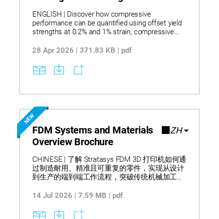
ENGLISH | Discover how compressive
performance can be quantified using offset yield
strengths at 0.2% and 1% strain, compressive
modulus values, and reduced data variability, with
testing terminated at 10% strain to capture
28 Apr 2026 | 371.83 KB | pdf
relevant behavior without reliance on a zero-slope
yield point. Learn how the refined methodology
applies to FDM materials by aligning with ASTM
D695 while adapting stress–strain evaluation to
account for porosity, layer compression effects,
and non-plateauing curves typical of additively
manufactured parts. Understand how these
NEW
measured characteristics support material
comparison, design validation, and process setup
FDM Systems and Materials
ZH
decisions by improving modulus accuracy and
Overview Brochure
yield consistency, as reported through
standardized compression testing.
CHINESE | 了解 Stratasys FDM 3D 打印机如何通
过制造耐用、精准且可重复的零件，实现从设计
到生产的端到端工作流程，突破传统机械加工限
制并支持当日设计迭代。该产品组合涵盖桌面级
到工业级系统，支持从概念建模到最终生产的广
14 Jul 2026 | 7.59 MB | pdf
泛应用，并兼容多种热塑性材料，包括标准级、
工程级和高性能聚合物，可提供优异的强度、耐