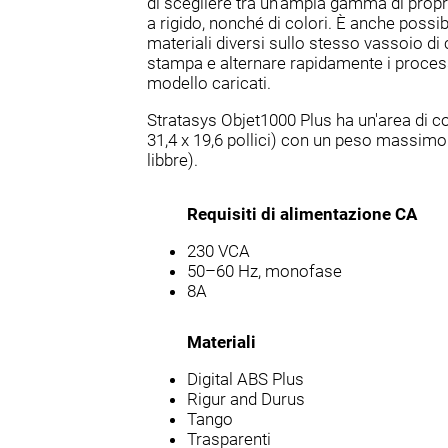
di scegliere tra un'ampia gamma di propri
a rigido, nonché di colori. È anche possi
materiali diversi sullo stesso vassoio di
stampa e alternare rapidamente i processi
modello caricati.
Stratasys Objet1000 Plus ha un'area di co
31,4 x 19,6 pollici) con un peso massimo
libbre).
Requisiti di alimentazione CA
230 VCA
50–60 Hz, monofase
8A
Materiali
Digital ABS Plus
Rigur and Durus
Tango
Trasparenti