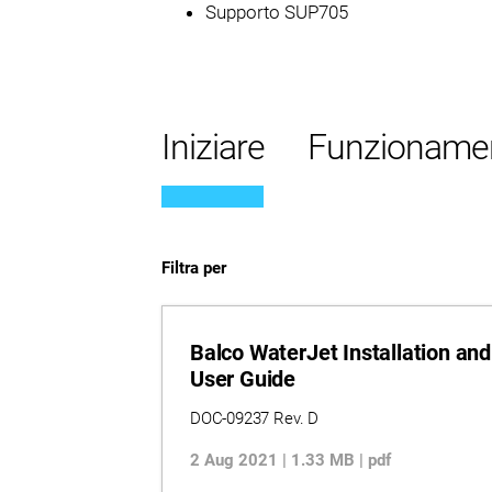
Supporto SUP705
Iniziare
Funzioname
Filtra per
Balco WaterJet Installation and
User Guide
DOC-09237 Rev. D
2 Aug 2021 | 1.33 MB | pdf