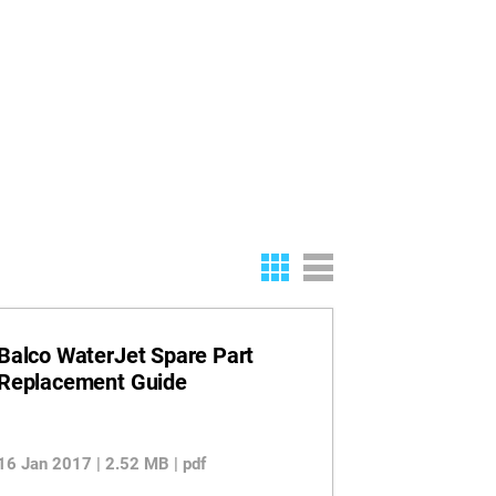
Balco WaterJet Spare Part
Replacement Guide
16 Jan 2017 | 2.52 MB | pdf