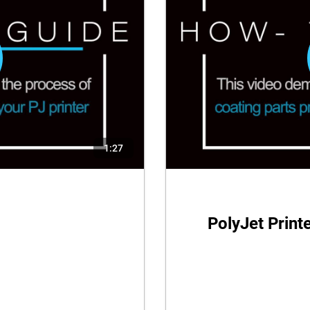
1:27
PolyJet Print