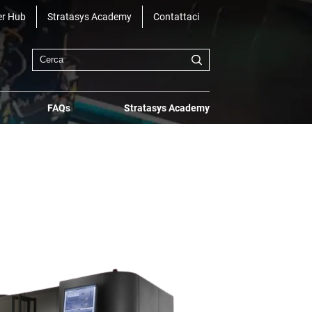
r Hub
Stratasys Academy
Contattaci
FAQs
Stratasys Academy