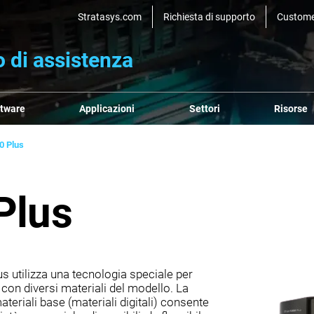
Stratasys.com
Richiesta di supporto
Custome
 di assistenza
ftware
Applicazioni
Settori
Risorse
0 Plus
Plus
 utilizza una tecnologia speciale per
n diversi materiali del modello. La
eriali base (materiali digitali) consente