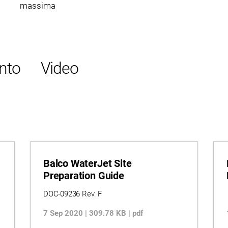
massima
nto
Video
Balco WaterJet Site
Preparation Guide
DOC-09236 Rev. F
7 Sep 2020 | 309.78 KB | pdf