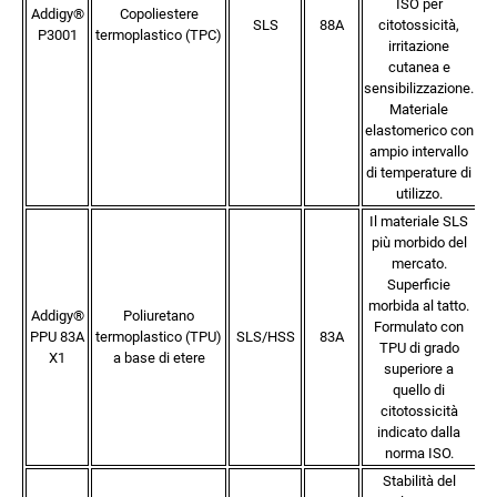
ISO per
Addigy®
Copoliestere
p
SLS
88A
citotossicità,
P3001
termoplastico (TPC)
irritazione
cutanea e
sensibilizzazione.
Materiale
elastomerico con
ampio intervallo
di temperature di
utilizzo.
Il materiale SLS
più morbido del
mercato.
Superficie
morbida al tatto.
Addigy®
Poliuretano
Formulato con
PPU 83A
termoplastico (TPU)
SLS/HSS
83A
TPU di grado
X1
a base di etere
superiore a
quello di
citotossicità
indicato dalla
norma ISO.
Stabilità del