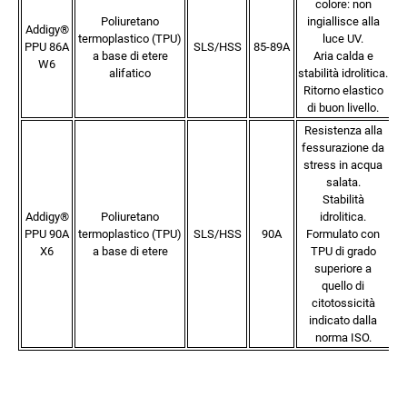
colore: non
Poliuretano
ingiallisce alla
Addigy®
termoplastico (TPU)
luce UV.
PPU 86A
SLS/HSS
85-89A
At
a base di etere
Aria calda e
W6
alifatico
stabilità idrolitica.
(
Ritorno elastico
C
di buon livello.
Resistenza alla
fessurazione da
stress in acqua
salata.
Stabilità
Co
Addigy®
Poliuretano
idrolitica.
(s
PPU 90A
termoplastico (TPU)
SLS/HSS
90A
Formulato con
R
X6
a base di etere
TPU di grado
superiore a
quello di
citotossicità
indicato dalla
norma ISO.