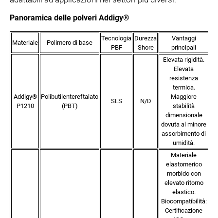
Panoramica delle polveri Addigy®
Tecnologia
Durezza
Vantaggi
Materiale
Polimero di base
PBF
Shore
principali
Elevata rigidità.
Elevata
resistenza
termica.
Addigy®
Polibutilentereftalato
Maggiore
SLS
N/D
P1210
(PBT)
stabilità
dimensionale
Al
dovuta al minore
assorbimento di
umidità.
Materiale
elastomerico
morbido con
elevato ritorno
elastico.
Biocompatibilità:
Certificazione