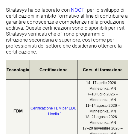
Stratasys ha collaborato con
NOCTI
per lo sviluppo di
certificazioni in ambito formativo al fine di contribuire a
garantire conoscenze e competenze nella produzione
additiva. Queste certificazioni sono disponibili per i siti
Stratasys verificati che offrono programmi di
istruzione secondaria e superiore, così come per i
professionisti del settore che desiderano ottenere la
certificazione.
Tecnologia
Certificazione
Corsi di formazione
14–17 aprile 2026 –
Minnetonka, MN
7–10 luglio 2026 –
Minnetonka, MN
11–14 agosto 2026 –
Certificazione FDM per EDU
FDM
Minnetonka, MN
– Livello 1
18–21 agosto 2026 –
Minnetonka, MN
17–20 novembre 2026 –