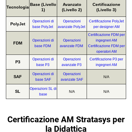
Base (Livello
Avanzato
Certificazione
Tecnologia
1)
(Livello 2)
(Livello 3)
Operazioni di
Operazioni
Certificazione PolyJet
PolyJet
base PolyJet
avanzate PolyJet
per designer AM
Certificazione FDM per
Operazioni di
Operazioni
ingegneri AM
FDM
base FDM
avanzate FDM
Certificazione FDM per
operatori AM
Operazioni di
Operazioni
Certificazione P3 per
P3
base P3
avanzate P3
ingegneri AM
Operazioni di
Operazioni
SAF
N/A
base SAF
avanzate SAF
Operazioni SL di
SL
N/A
N/A
base
Certificazione AM Stratasys per
la Didattica