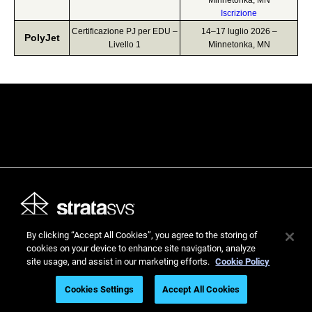
Minnetonka, MN
Iscrizione
Certificazione PJ per EDU –
14–17 luglio 2026 –
PolyJet
Livello 1
Minnetonka, MN
By clicking “Accept All Cookies”, you agree to the storing of
cookies on your device to enhance site navigation, analyze
Stratasys Ltd. © 2026. Tutti i diritti riservati.
site usage, and assist in our marketing efforts.
Cookie Policy
Area legale
Informativa sulla privacy
Informativa sulla privacy
Cookies Settings
Accept All Cookies