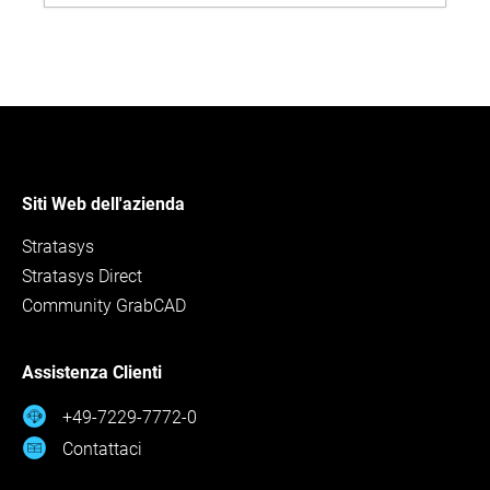
operations, less waste, and smoother day‑to‑day
manufacturing.
Siti Web dell'azienda
Stratasys
Stratasys Direct
Community GrabCAD
Assistenza Clienti
+49-7229-7772-0
Contattaci