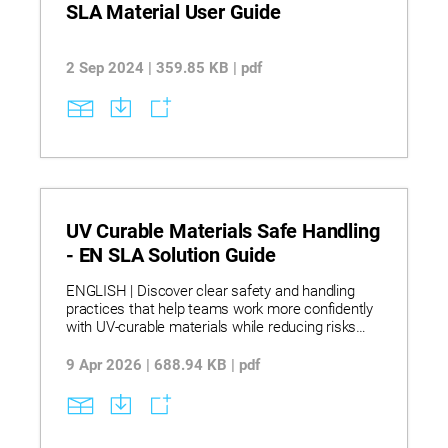
SLA Material User Guide
2 Sep 2024 | 359.85 KB | pdf
UV Curable Materials Safe Handling
- EN SLA Solution Guide
ENGLISH | Discover clear safety and handling
practices that help teams work more confidently
with UV‑curable materials while reducing risks
and process issues. Explore stereolithography
workflows that use UV‑curable resins, controlled
9 Apr 2026 | 688.94 KB | pdf
light exposure, and proper storage and transfer
methods to support stable curing and consistent
part quality. See how correct handling, ventilation,
and post‑curing steps lead to more reliable