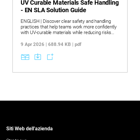
UV Curable Materials Safe Handling
- EN SLA Solution Guide
ENGLISH | Discover clear safety and handling
practices that help teams work more confidently
with UV‑curable materials while reducing risks
and process issues. Explore stereolithography
workflows that use UV‑curable resins, controlled
9 Apr 2026 | 688.94 KB | pdf
light exposure, and proper storage and transfer
methods to support stable curing and consistent
part quality. See how correct handling, ventilation,
and post‑curing steps lead to more reliable
operations, less waste, and smoother day‑to‑day
manufacturing.
Siti Web dell'azienda