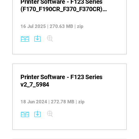
Printer Software - F123 Series
(F170_F190CR_F370_F370CR)
v2_9_5990
16 Jul 2025 | 270.63 MB | zip
Printer Software - F123 Series
v2_7_5984
18 Jun 2024 | 272.78 MB | zip