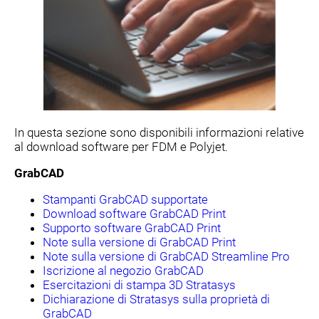
In questa sezione sono disponibili informazioni relative
al download software per FDM e Polyjet.
GrabCAD
Stampanti GrabCAD supportate
Download software GrabCAD Print
Supporto software GrabCAD Print
Note sulla versione di GrabCAD Print
Note sulla versione di GrabCAD Streamline Pro
Iscrizione al negozio GrabCAD
Esercitazioni di stampa 3D Stratasys
Dichiarazione di Stratasys sulla proprietà di
GrabCAD