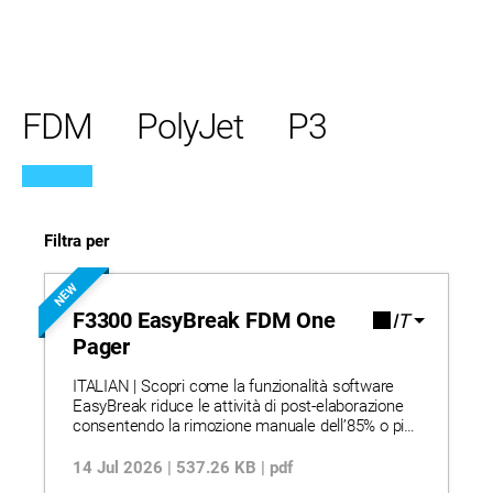
FDM
PolyJet
P3
Filtra per
NEW
F3300 EasyBreak FDM One
IT
Pager
ITALIAN | Scopri come la funzionalità software
EasyBreak riduce le attività di post-elaborazione
consentendo la rimozione manuale dell’85% o più
del materiale di supporto e prolungando la durata
del serbatoio del solvente fino all’85%. Punti di
14 Jul 2026 | 537.26 KB | pdf
rottura controllati permettono di separare in modo