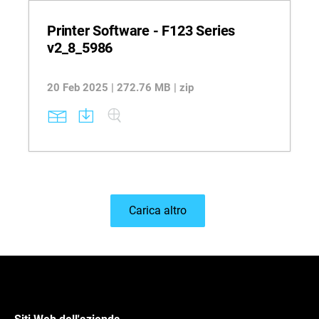
Printer Software - F123 Series
v2_8_5986
20 Feb 2025 | 272.76 MB | zip
Carica altro