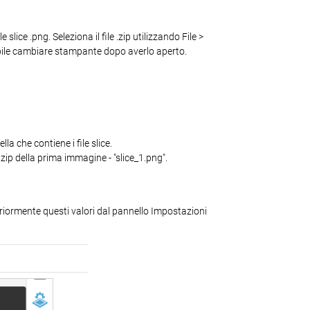
ice .png. Seleziona il file .zip utilizzando File >
sibile cambiare stampante dopo averlo aperto.
lla che contiene i file slice.
zip della prima immagine - "slice_1.png".
lteriormente questi valori dal pannello Impostazioni