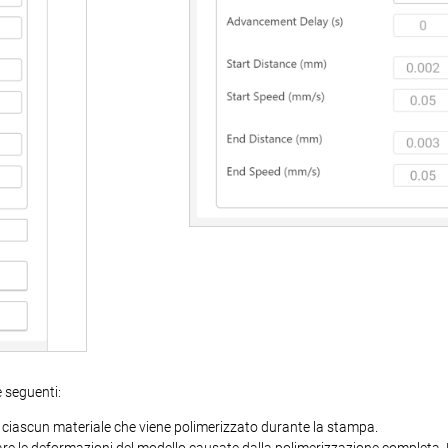
e seguenti:
i ciascun materiale che viene polimerizzato durante la stampa.
re le deformazioni del modello causate dalla polimerizzazione completa. L