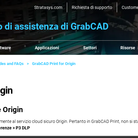
Stratasys.com
Richiesta di supporto
Custome
o di assistenza di GrabCAD
ftware
Applicazioni
Settori
Risorse
ides and FAQs
GrabCAD Print for Origin
gin
 Origin
mente al servizio cloud sicuro Origin. Pertanto in GrabCAD Print, non si s
ferenze > P3 DLP