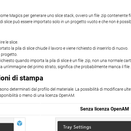
me Magics per generare uno slice stack, ovvero un file .zip contenente file sl
k di slice può essere importato solo in un progetto vuoto e che non è pos
re le slice.
o la pila di slice chiude il lavoro e viene richiesto di inserirlo di nuovo.
i progetto.
 richiesto quando importa la pila di slice è un file .zip, non una normale carte
a un'immagine del primo strato, significa che probabilmente manca il file .
ioni di stampa
o sono determinati dal profilo del materiale. La possibilità di modificare u
 disponibilità o meno di una licenza OpenAM.
Senza licenza OpenAM