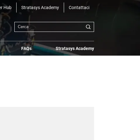
r Hub
Stratasys Academy
Contattaci
FAQs
Stratasys Academy