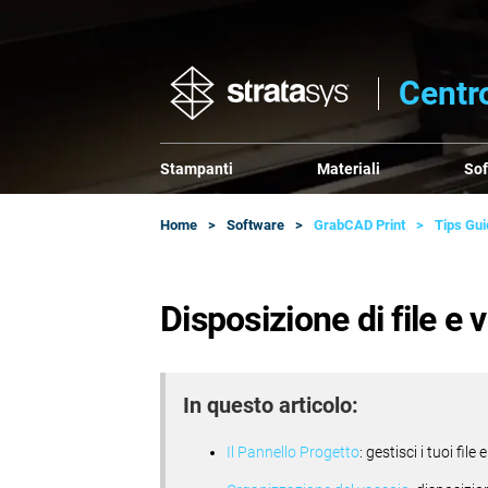
Centr
Stampanti
Materiali
So
Home
Software
GrabCAD Print
Tips Gu
Disposizione di file e 
In questo articolo:
Il Pannello Progetto
: gestisci i tuoi file