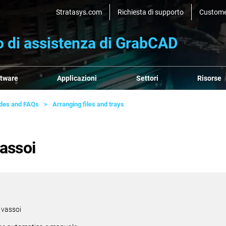
Stratasys.com
Richiesta di supporto
Custome
o di assistenza di GrabCAD
ftware
Applicazioni
Settori
Risorse
ides and FAQs
Arranging files and trays
vassoi
 e vassoi