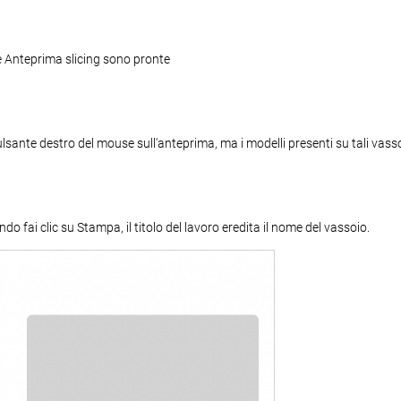
e e Anteprima slicing sono pronte
 pulsante destro del mouse sull'anteprima, ma i modelli presenti su tali va
do fai clic su Stampa, il titolo del lavoro eredita il nome del vassoio.