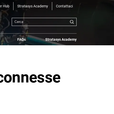
r Hub
Stratasys Academy
Contattaci
FAQs
Stratasys Academy
 connesse