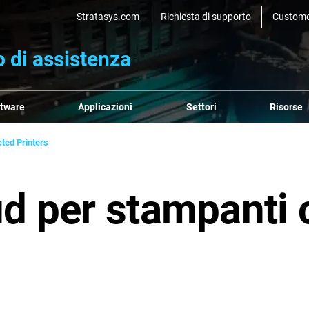
Stratasys.com
Richiesta di supporto
Custome
 di assistenza
ftware
Applicazioni
Settori
Risorse
ted Printers
oud per stampanti