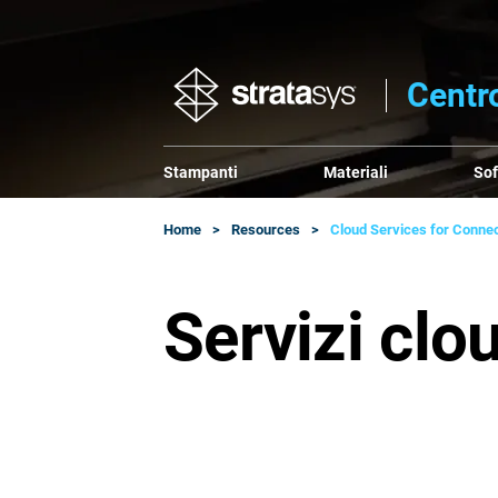
Centro
Stampanti
Materiali
So
Home
Resources
Cloud Services for Connec
Servizi cl