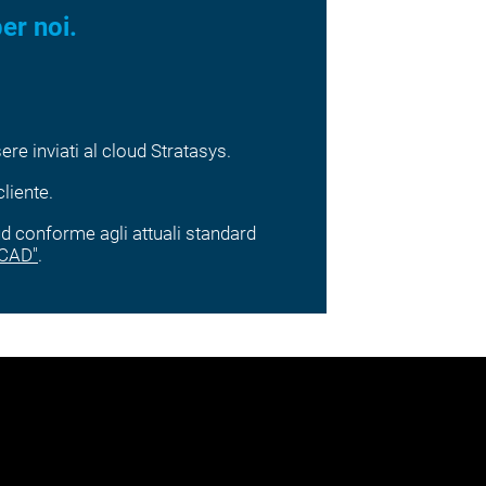
er noi.
sere inviati al cloud Stratasys.
liente.
ud conforme agli attuali standard
bCAD"
.