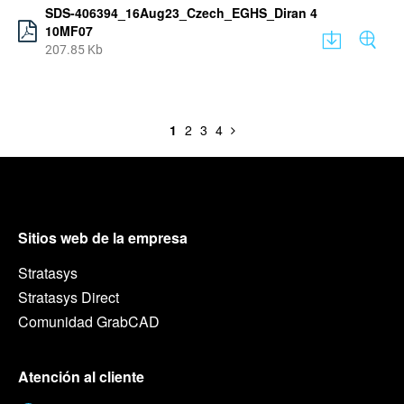
SDS-406394_16Aug23_Czech_EGHS_Diran 4
10MF07
207.85 Kb
1
2
3
4
Sitios web de la empresa
Stratasys
Stratasys Direct
Comunidad GrabCAD
Atención al cliente