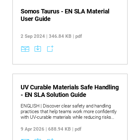
Somos Taurus - EN SLA Material
User Guide
2 Sep 2024 | 346.84 KB | pdf
UV Curable Materials Safe Handling
- EN SLA Solution Guide
ENGLISH | Discover clear safety and handling
practices that help teams work more confidently
with UV‑curable materials while reducing risks
and process issues. Explore stereolithography
workflows that use UV‑curable resins, controlled
9 Apr 2026 | 688.94 KB | pdf
light exposure, and proper storage and transfer
methods to support stable curing and consistent