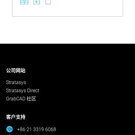
part quality. See how correct handling, ventilation,
and post‑curing steps lead to more reliable
operations, less waste, and smoother day‑to‑day
manufacturing.
公司网站
Stratasys
Stratasys Direct
GrabCAD 社区
客户支持
+86 21 3319 6068